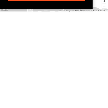
CONTACTINFORMATIE
Kaai 3, 4511 RC Breskens
+31 (0)117 38 12 57
info@debootique.nl
KvK nummer: 20147187