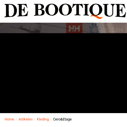
Welkom bij
De Bootique
WATERSPORT
Home
Artikelen
Kleding
Cero&Etage