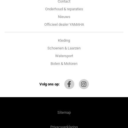
Contact
Onderhoud & reparaties
Nieuws
Officieel dealer YAMAHA
Kleding
Schoenen & Laarzen
Watersport
Boten & Motoren
Volg ons op:
Sitemap
Privacyverklaring