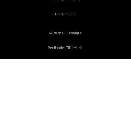
Cookiebeleid
© 2026 De Bootique
Realisatie:
TiDi Media