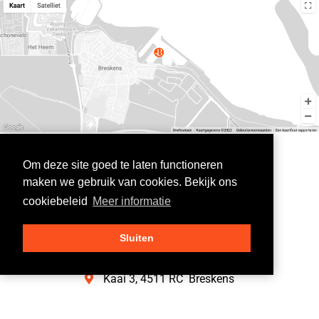
Om deze site goed te laten functioneren
maken we gebruik van cookies. Bekijk ons
cookiebeleid
Meer informatie
Sluiten
CONTACTINFORMATIE
Kaai 3, 4511 RC Breskens
+31 (0)117 38 12 57